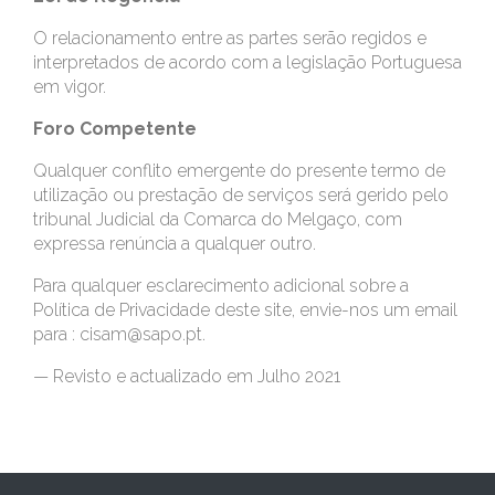
O relacionamento entre as partes serão regidos e
interpretados de acordo com a legislação Portuguesa
em vigor.
Foro Competente
Qualquer conflito emergente do presente termo de
utilização ou prestação de serviços será gerido pelo
tribunal Judicial da Comarca do Melgaço, com
expressa renúncia a qualquer outro.
Para qualquer esclarecimento adicional sobre a
Política de Privacidade deste site, envie-nos um email
para : cisam@sapo.pt.
— Revisto e actualizado em Julho 2021